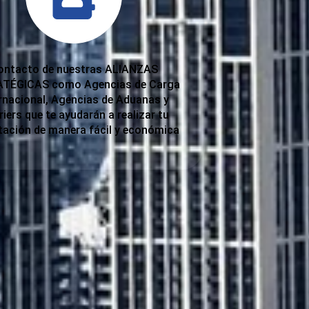
ontacto de nuestras ALIANZAS
TÉGICAS como Agencias de Carga
rnacional, Agencias de Aduanas y
iers que te ayudarán a realizar tu
tación de manera fácil y económica