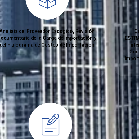
Análisis del Proveedor Escogido, Revisión
C
Documentaria de la Carga de Importación y
ESTRA
del Flujograma de Costeo de Importación
Inte
Cour
Impor