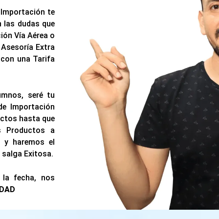
 Importación te
n las dudas que
ión Vía Aérea o
 Asesoría Extra
 con una Tarifa
umnos, seré tu
de Importación
uctos hasta que
os Productos a
r y haremos el
 salga Exitosa.
la fecha, nos
IDAD