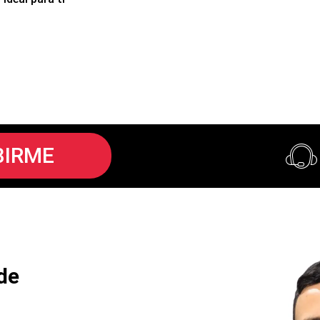
BIRME
de