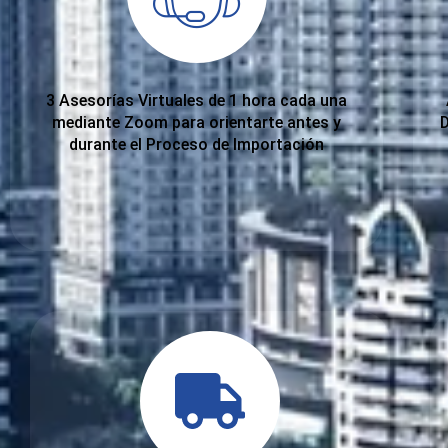
3 Asesorías Virtuales de 1 hora cada una
mediante Zoom para orientarte antes y
durante el Proceso de Importación