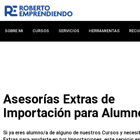
Ir
al
contenido
SOBRE MI
CURSOS
SERVICIOS
HERRAMIENTAS
RECU
Asesorías Extras de
Importación para Alumn
Si ya eres alumno/a de alguno de nuestros Cursos y necesi
Extras para ayudarte en tus Importaciones, este servicio es 