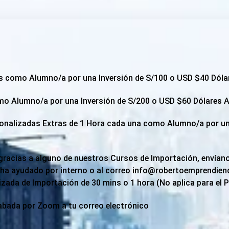
os como Alumno/a por una Inversión de S/100 o USD $40 Dól
mo Alumno/a por una Inversión de S/200 o USD $60 Dólares
onalizadas Extras de 1 Hora cada una como Alumno/a por un
 gracias a alguno de nuestros Cursos de Importación, envía
 ha ayudado por interno o al correo info@robertoemprendie
ada de Importación de 30 mins o 1 hora (No aplica para el 
abada por Zoom a tu correo electrónico