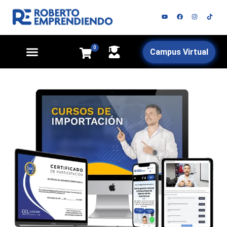
Ir
Y
F
I
al
o
a
n
u
c
s
contenido
t
e
t
u
b
a
b
o
g
0
e
o
r
Carrito
Campus Virtual
0
k
a
m
MASTERCLASS GRATIS