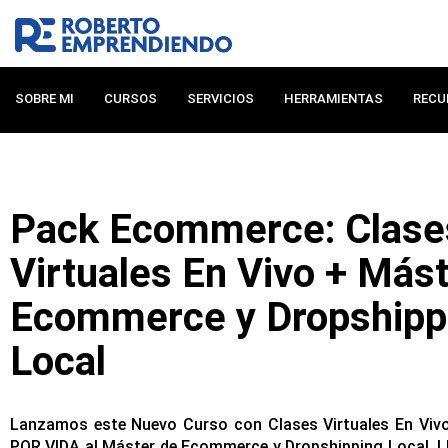
Ir
al
contenido
SOBRE MI
CURSOS
SERVICIOS
HERRAMIENTAS
RECU
Pack Ecommerce: Clase
Virtuales En Vivo + Más
Ecommerce y Dropshipp
Local
Lanzamos este Nuevo Curso con Clases Virtuales En Vi
POR VIDA al Máster de Ecommerce y Dropshipping Local. 