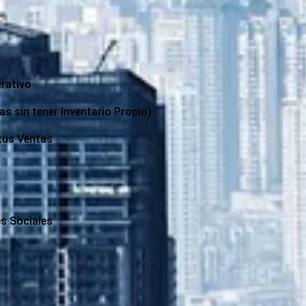
rativo
s sin tener Inventario Propio)
 tus Ventas
s Sociales