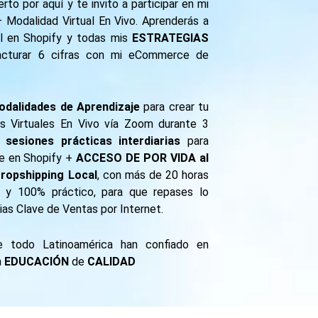
to por aquí y te invito a participar en mi
dalidad Virtual En Vivo. Aprenderás a
al en Shopify y todas mis
ESTRATEGIAS
cturar 6 cifras con mi eCommerce de
dalidades de Aprendizaje
para crear tu
s Virtuales En Vivo vía Zoom durante 3
sesiones prácticas interdiarias
para
e en Shopify +
ACCESO DE POR VIDA al
ropshipping Local
, con más de 20 horas
o y 100% práctico, para que repases lo
ias Clave de Ventas por Internet.
 todo Latinoamérica han confiado en
n
EDUCACIÓN
de
CALIDAD