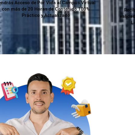
endrás Acceso de Por Vida al Campus Virtual
con más de 20 Horas de Contenido 100%
Reci
Práctico y Actualizado
valida
L