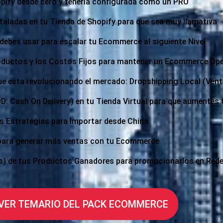
opify desde cero y tenerla configurada como un PRO
taladas en tu Tienda de Shopify para que sea muy llamativa
debes usar para escalar tu Ecommerce al siguiente Nivel
roductos y los Costos Fijos para mantener un Ecommerce Ope
 esta revolucionando el mercado: Dropshipping Local (Venta
: Cash On Delivery) en tu Tienda Virtual para que aumentes
es Estrategias para Importar desde China
para generar más ventas con tu Ecommerce
os) de tus Productos Ganadores para promocionarlos en Rede
VER TEMARIO DEL PACK ECOMMERCE