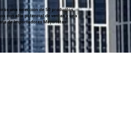
birás una selección de 50 productos
dos con alto potencial de ventas y una
ista de Importadores Mayoristas