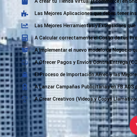
A crear tu Tienda Virtual (Ecommerce) en Sh
Las Mejores Aplicaciones que debes tener ins
Las Mejores Herramientas y Extensiones que 
A Calcular correctamente el Costo de tus P
A Implementar el nuevo modelo de Negocio que
A Ofrecer Pagos y Envíos Contra Entrega (COD
El Proceso de Importación Aéreo y las Mejor
A Lanzar Campañas Publicitarias en FB ADS 
A Crear Creativos (Videos y Copys Llamativ