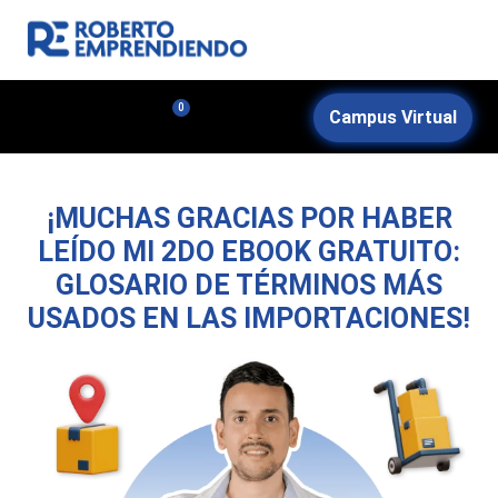
Ir
Youtub
Facebo
Instagr
al
contenido
0
Campus Virtual
Carrito
0
MASTERCLASS GRATIS
¡MUCHAS GRACIAS POR HABER
LEÍDO MI 2DO EBOOK GRATUITO:
GLOSARIO DE TÉRMINOS MÁS
USADOS EN LAS IMPORTACIONES!