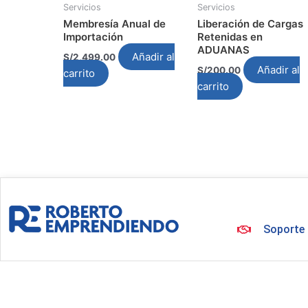
Servicios
Servicios
Membresía Anual de
Liberación de Cargas
Importación
Retenidas en
ADUANAS
Añadir al
S/
2,499.00
Añadir al
S/
200.00
carrito
carrito
Soporte 