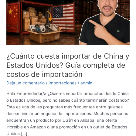
China
y
Estados
Unidos?
Guía
completa
de
costos
¿Cuánto cuesta importar de China y
de
Estados Unidos? Guía completa de
importación
costos de importación
Deja un comentario
/
Importaciones
/
admin
Hola Emprendedor/a ¿Quieres importar productos desde China
o Estados Unidos, pero no sabes cuánto terminarán costando?
Esta es una de las preguntas más frecuentes entre quienes
desean iniciar un negocio de importaciones. Muchas personas
encuentran un producto por US$1 en Alibaba, una oferta
increíble en Amazon o una promoción en un outlet de Estados
Unidos […]