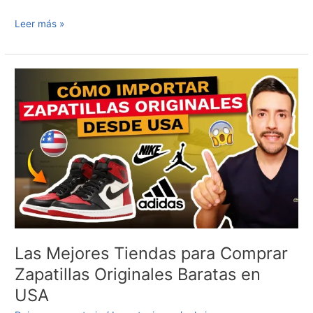
Leer más »
Las
Mejores
Tiendas
para
Comprar
Zapatillas
Originales
Baratas
en
USA
Las Mejores Tiendas para Comprar
Zapatillas Originales Baratas en
USA