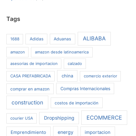
r
p
Tags
o
r
:
ALIBABA
1688
Adidas
Aduanas
amazon
amazon desde latinoamerica
asesorias de importacion
calzado
china
CASA PREFABRICADA
comercio exterior
Compras Internacionales
comprar en amazon
construction
costos de importación
ECOMMERCE
Dropshipping
courier USA
energy
Emprendimiento
importacion