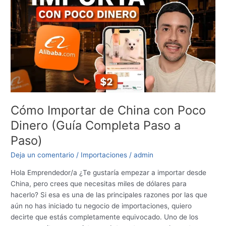
de
China
con
Poco
Dinero
(Guía
Completa
Paso
a
Paso)
Cómo Importar de China con Poco
Dinero (Guía Completa Paso a
Paso)
Deja un comentario
/
Importaciones
/
admin
Hola Emprendedor/a ¿Te gustaría empezar a importar desde
China, pero crees que necesitas miles de dólares para
hacerlo? Si esa es una de las principales razones por las que
aún no has iniciado tu negocio de importaciones, quiero
decirte que estás completamente equivocado. Uno de los