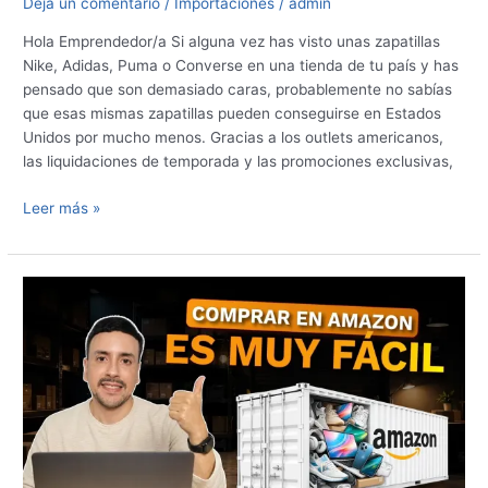
Deja un comentario
/
Importaciones
/
admin
Hola Emprendedor/a Si alguna vez has visto unas zapatillas
Nike, Adidas, Puma o Converse en una tienda de tu país y has
pensado que son demasiado caras, probablemente no sabías
que esas mismas zapatillas pueden conseguirse en Estados
Unidos por mucho menos. Gracias a los outlets americanos,
las liquidaciones de temporada y las promociones exclusivas,
Leer más »
Cómo
Comprar
en
Amazon
con
Envío
Gratis
desde
Latinoamérica