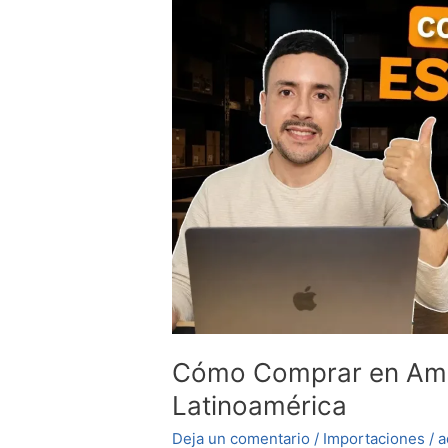
Comprar
en
Amazon
con
Envío
Gratis
desde
Latinoamérica
Cómo Comprar en Ama
Latinoamérica
Deja un comentario
/
Importaciones
/
a