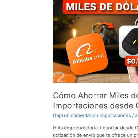
Dólares
en
tus
Importaciones
desde
China
a
Latinoamérica
Cómo Ahorrar Miles de
Importaciones desde 
Deja un comentario
/
Importaciones
/
a
Hola emprendedor/a. Importar desde Ch
cotización de envío que te ofrece un pr