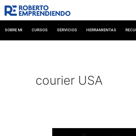
Ir
al
contenido
SOBRE MI
CURSOS
SERVICIOS
HERRAMIENTAS
RECU
courier USA
Cómo