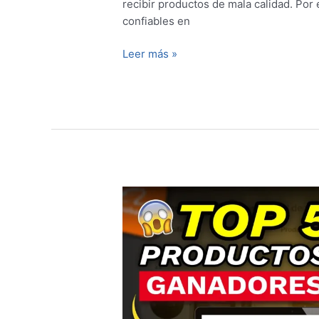
recibir productos de mala calidad. Po
confiables en
Leer más »
Qué
Productos
Importar
desde
China:
5
Ideas
Rentables