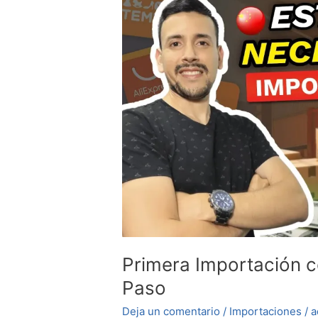
Importación
con
Poco
Capital:
Guía
Paso
a
Paso
Primera Importación c
Paso
Deja un comentario
/
Importaciones
/
a