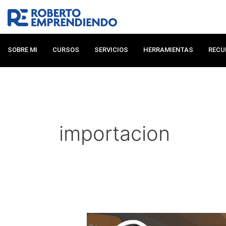
Ir
al
contenido
SOBRE MI
CURSOS
SERVICIOS
HERRAMIENTAS
RECU
importacion
Primera