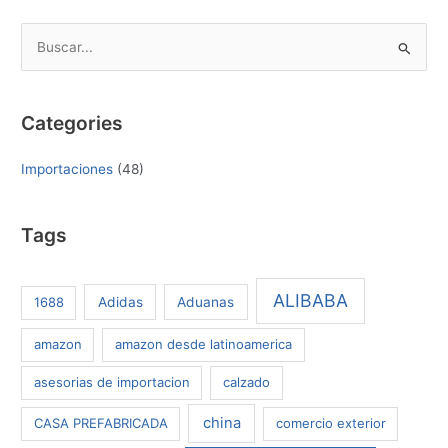
B
u
s
Categories
c
a
Importaciones
(48)
r
p
Tags
o
r
:
ALIBABA
1688
Adidas
Aduanas
amazon
amazon desde latinoamerica
asesorias de importacion
calzado
china
CASA PREFABRICADA
comercio exterior