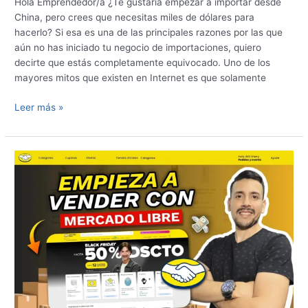
Hola Emprendedor/a ¿Te gustaría empezar a importar desde
China, pero crees que necesitas miles de dólares para
hacerlo? Si esa es una de las principales razones por las que
aún no has iniciado tu negocio de importaciones, quiero
decirte que estás completamente equivocado. Uno de los
mayores mitos que existen en Internet es que solamente
Leer más »
Cómo
vender
en
Mercado
Libre
paso
a
paso