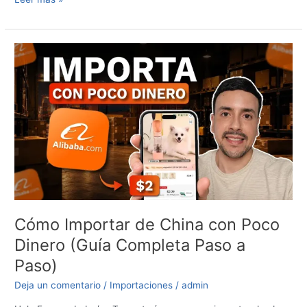
Cómo
Importar
de
China
con
Poco
Dinero
(Guía
Completa
Paso
a
Paso)
Cómo Importar de China con Poco
Dinero (Guía Completa Paso a
Paso)
Deja un comentario
/
Importaciones
/
admin