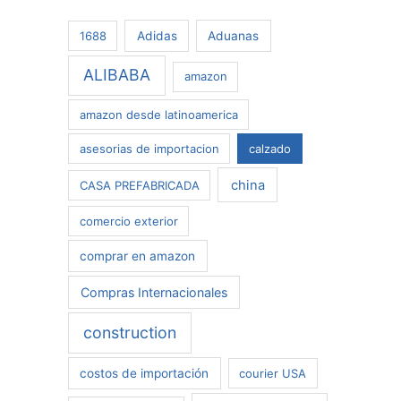
r
1688
Adidas
Aduanas
:
ALIBABA
amazon
amazon desde latinoamerica
asesorias de importacion
calzado
china
CASA PREFABRICADA
comercio exterior
comprar en amazon
Compras Internacionales
construction
costos de importación
courier USA