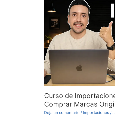
de
Importaciones
desde
USA
|
Aprende
a
Comprar
Marcas
Originales
Curso de Importacion
Comprar Marcas Origi
Deja un comentario
/
Importaciones
/
a