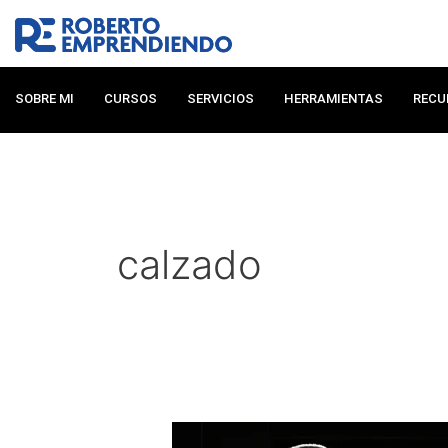
Ir
al
contenido
SOBRE MI
CURSOS
SERVICIOS
HERRAMIENTAS
RECU
calzado
Curso