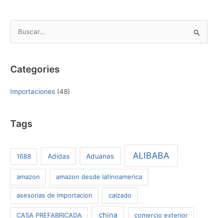
B
u
s
Categories
c
a
Importaciones
(48)
r
p
Tags
o
r
:
ALIBABA
1688
Adidas
Aduanas
amazon
amazon desde latinoamerica
asesorias de importacion
calzado
china
CASA PREFABRICADA
comercio exterior