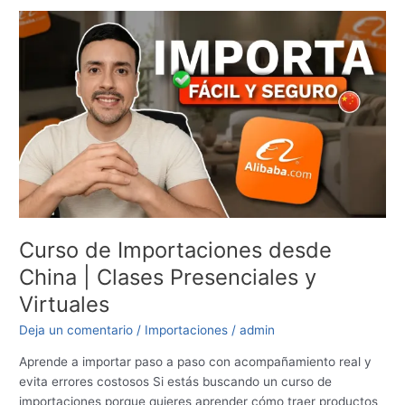
Curso
de
Importaciones
desde
China
|
Clases
Presenciales
y
Virtuales
Curso de Importaciones desde
China | Clases Presenciales y
Virtuales
Deja un comentario
/
Importaciones
/
admin
Aprende a importar paso a paso con acompañamiento real y
evita errores costosos Si estás buscando un curso de
importaciones porque quieres aprender cómo traer productos