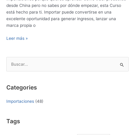
desde China pero no sabes por dónde empezar, esta Curso
está hecho para ti. Importar puede convertirse en una
excelente oportunidad para generar ingresos, lanzar una
marca propia o
Leer más »
B
u
s
Categories
c
a
Importaciones
(48)
r
p
Tags
o
r