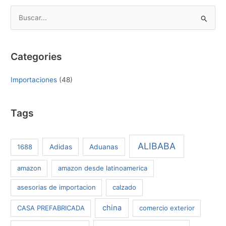
B
u
s
Categories
c
a
Importaciones
(48)
r
p
Tags
o
r
:
ALIBABA
1688
Adidas
Aduanas
amazon
amazon desde latinoamerica
asesorias de importacion
calzado
china
CASA PREFABRICADA
comercio exterior